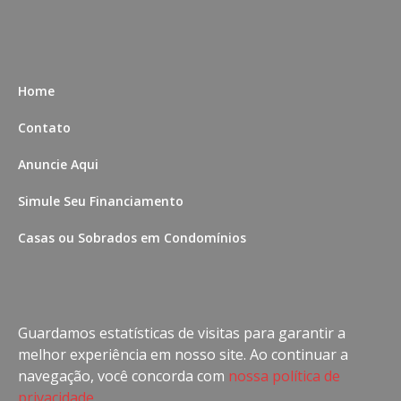
Home
Contato
Anuncie Aqui
Simule Seu Financiamento
Casas ou Sobrados em Condomínios
Imóveis com Vista para o Mar
Apartamentos em Andar Alto
Guardamos estatísticas de visitas para garantir a
Casa com piscina
melhor experiência em nosso site. Ao continuar a
navegação, você concorda com
nossa política de
Apartamento com piscina
privacidade
.