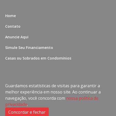
Home
Contato
Anuncie Aqui
Simule Seu Financiamento
Casas ou Sobrados em Condomínios
Imóveis com Vista para o Mar
Apartamentos em Andar Alto
Guardamos estatísticas de visitas para garantir a
Casa com piscina
melhor experiência em nosso site. Ao continuar a
navegação, você concorda com
nossa política de
Apartamento com piscina
privacidade
.
Condomínio fechado
Concordar e fechar